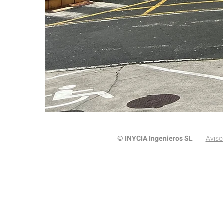
INYCIA Ingenieros SL
Aviso
©