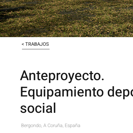
< TRABAJOS
Anteproyecto.
Equipamiento depo
social
Bergondo, A Coruña, España