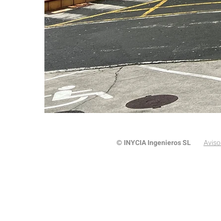
INYCIA Ingenieros SL
Aviso
©