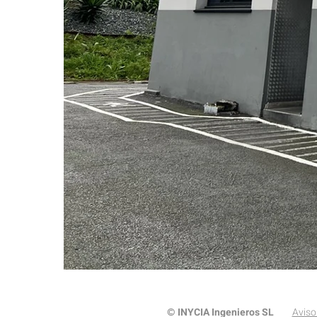
INYCIA Ingenieros SL
Aviso
©